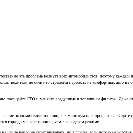
стественно эта проблема волнует всех автомобилистов, поэтому каждый 
кошь, водители не очень-то стремятся пересесть из комфортных авто на
лярно посещайте СТО и меняйте воздушные и топливные фильтры. Даже о
давление экономит ваше топливо, как минимум на 5 процентов. Ездите 
тится гораздо меньше топлива, чем в городском режиме.
на улице пекло не стоит рисковать, но в случае, если погодные условия