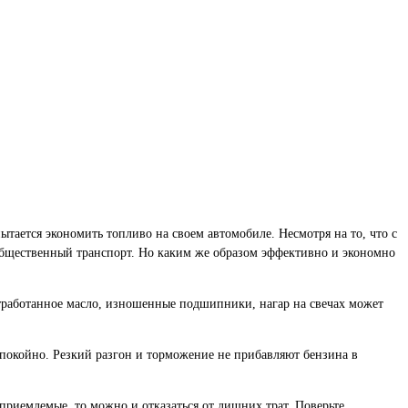
пытается экономить топливо на своем автомобиле.
Несмотря на то, что с
 общественный транспорт. Но каким же образом эффективно и экономно
тработанное масло, изношенные подшипники, нагар на свечах может
спокойно. Резкий разгон и торможение не прибавляют бензина в
 приемлемые, то можно и отказаться от лишних трат. Поверьте,