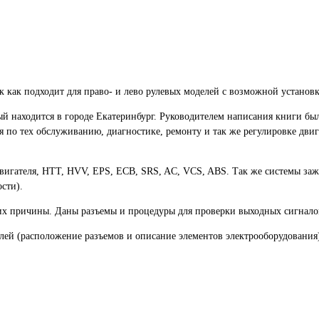
ак как подходит для право- и лево рулевых моделей с возможной установ
ый находится в городе Екатеринбург. Руководителем написания книги б
 по тех обслуживанию, диагностике, ремонту и так же регулировке дви
вигателя, HTT, HVV, EPS, ECB, SRS, AC, VCS, ABS. Так же системы заж
сти).
 их причины. Даны разъемы и процедуры для проверки выходных сигналов
ей (расположение разъемов и описание элементов электрооборудования