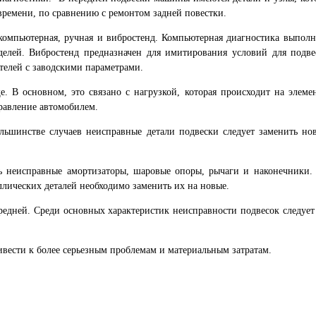
времени, по сравнению с ремонтом задней повестки.
компьютерная, ручная и вибростенд. Компьютерная диагностика выполн
елей. Вибростенд предназначен для имитирования условий для подве
телей с заводскими параметрами.
ще. В основном, это связано с нагрузкой, которая происходит на эле
равление автомобилем.
ольшинстве случаев неисправные детали подвески следует заменить но
ь неисправные амортизаторы, шаровые опоры, рычаги и наконечники.
лических деталей необходимо заменить их на новые.
редней. Среди основных характеристик неисправности подвесок следуе
ривести к более серьезным проблемам и материальным затратам.